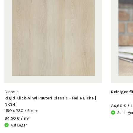
Classic
Reiniger f
Rigid Klick-Vinyl Puuteri Classic - Helle Eiche |
NK34
24,90 € / L
1190 x 230 x 6 mm
Auf Lage
34,50 € / m²
Auf Lager