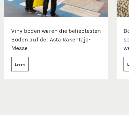
Vinylböden waren die beliebtesten
B
Böden auf der Asta Rakentaja-
so
Messe
w
Lesen