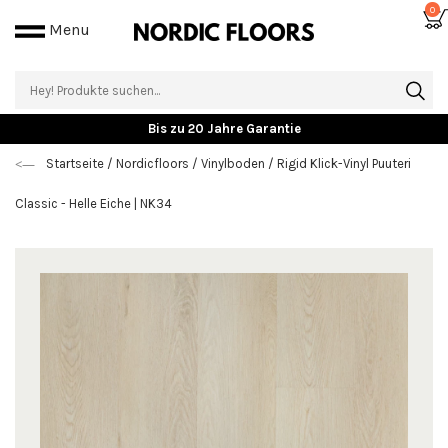
0
Menu
Große Auswahl an Bodenbelägen
Startseite
/
Nordicfloors
/
Vinylboden
/
Rigid Klick-Vinyl Puuteri
Classic - Helle Eiche | NK34