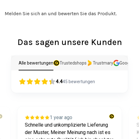
Melden Sie sich an und bewerten Sie das Produkt.
Das sagen unsere Kunden
Alle bewertungen
Trustedshops
Trustmary
Google
4.4
45
bewertungen
1 year ago
Schnelle und unkomplizierte Lieferung
S
der Muster, Meiner Meinung nach ist es
K