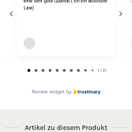
r
eine sehr gute Qualität ( ich bin absoluter
L
Laie)
Page 1 of 21
1 / 21
Review widget
by
trustmary
Artikel zu diesem Produkt