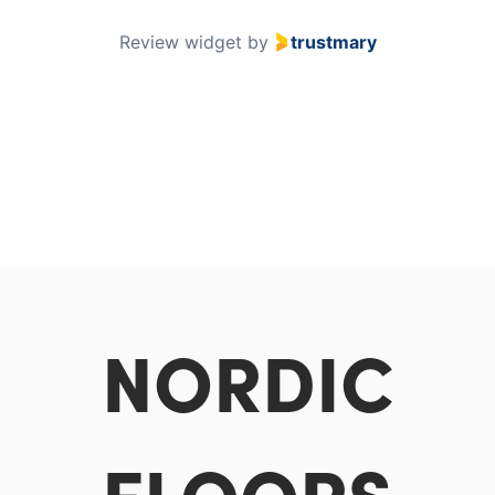
Review widget
by
trustmary
NORDIC
FLOORS