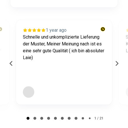
1 year ago
Schnelle und unkomplizierte Lieferung
S
der Muster, Meiner Meinung nach ist es
K
r
eine sehr gute Qualität ( ich bin absoluter
L
Laie)
Page 1 of 21
1 / 21