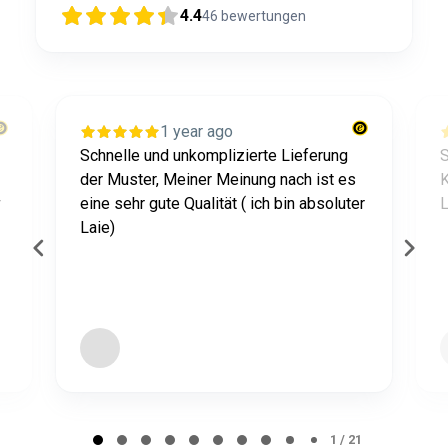
4.4
46
bewertungen
1 year ago
Schnelle und unkomplizierte Lieferung
S
der Muster, Meiner Meinung nach ist es
K
r
eine sehr gute Qualität ( ich bin absoluter
L
Laie)
Page 1 of 21
1 / 21