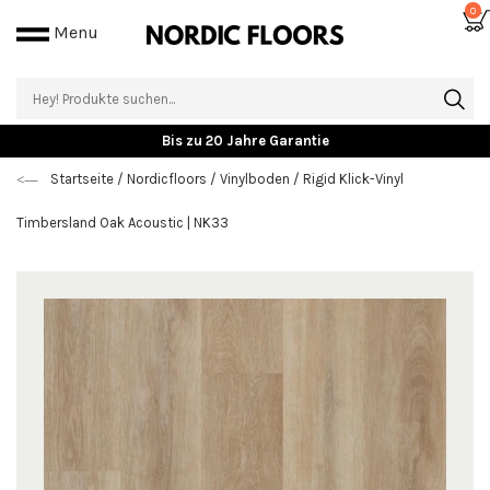
0
Menu
Bis zu 20 Jahre Garantie
Startseite
/
Nordicfloors
/
Vinylboden
/
Rigid Klick-Vinyl
Timbersland Oak Acoustic | NK33