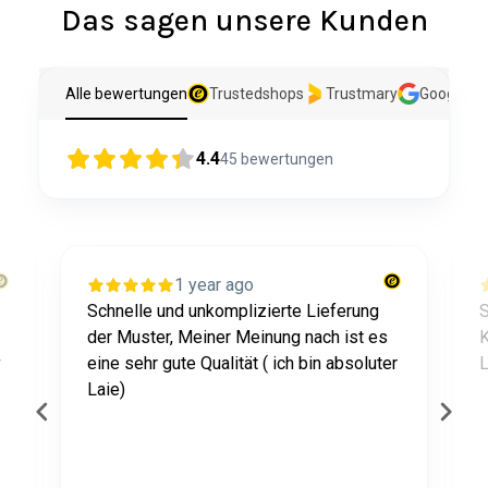
Das sagen unsere Kunden
Alle bewertungen
Trustedshops
Trustmary
Google
4.4
45
bewertungen
1 year ago
Schnelle und unkomplizierte Lieferung
S
der Muster, Meiner Meinung nach ist es
K
r
eine sehr gute Qualität ( ich bin absoluter
L
Laie)