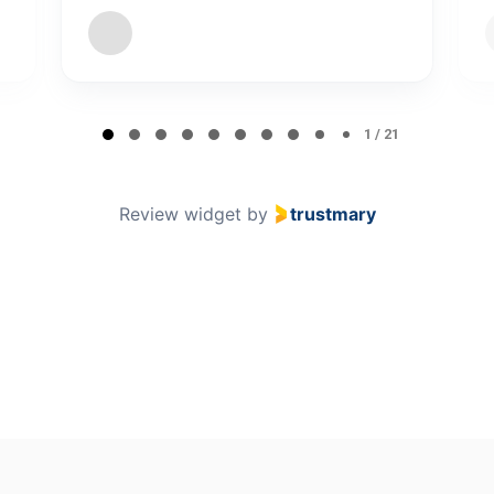
Page 1 of 21
1 / 21
Review widget
by
trustmary