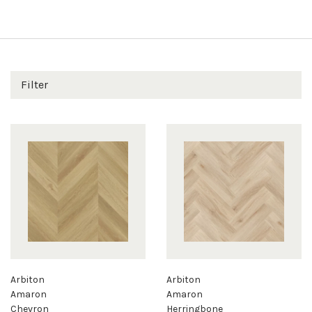
Bodenbelagslösung. Wie unsere anderen Vinylböden sind
auch unsere Fischgrät-Vinylböden absolut
wasserbeständig, leicht zu reinigen und zu pflegen und
dank der integrierten SilentTECH-Trittstufendämmung
wunderbar leise.
Filter
Wir empfehlen die Verlegung eines Fischgrätbodens
immer von einem Fachmann durchführen zu lassen. Unser
Vinylboden ist ein Traum für den Verlegenden, da die Arbeit
dank praktischer Verriegelungspunkte und eines Rahmens
der neuen Generation ohne Sägen und Kleben erledigt
werden kann.
Arbiton
Arbiton
Amaron
Amaron
Chevron
Herringbone