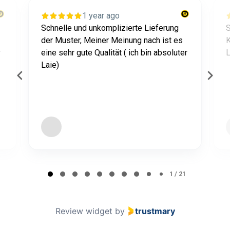
1 year ago
Schnelle und unkomplizierte Lieferung
S
der Muster, Meiner Meinung nach ist es
K
r
eine sehr gute Qualität ( ich bin absoluter
L
Laie)
Page 1 of 21
1 / 21
Review widget
by
trustmary