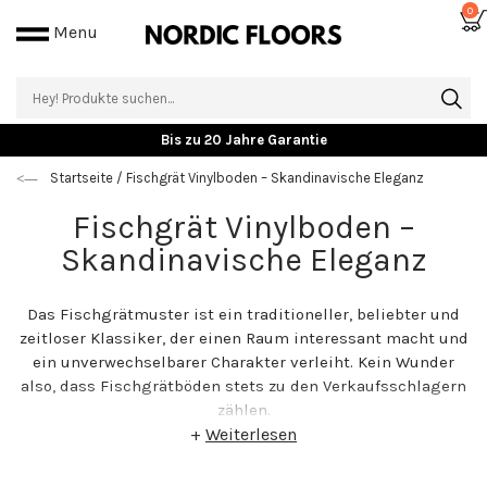
0
Menu
Bis zu 20 Jahre Garantie
Startseite
/
Fischgrät Vinylboden – Skandinavische Eleganz
Fischgrät Vinylboden –
Skandinavische Eleganz
Das Fischgrätmuster ist ein traditioneller, beliebter und
zeitloser Klassiker, der einen Raum interessant macht und
ein unverwechselbarer Charakter verleiht. Kein Wunder
also, dass Fischgrätböden stets zu den Verkaufsschlagern
zählen.
+
Weiterlesen
Ein Fischgrätmuster ist sowohl eine zeitlos schöne, als
auch eine hochwertige und langlebige