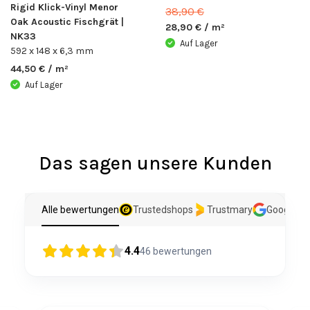
Rigid Klick-Vinyl Menor
38,90 €
Oak Acoustic Fischgrät |
28,90 € / m²
NK33
Auf Lager
592 x 148 x 6,3 mm
44,50 € / m²
Auf Lager
Das sagen unsere Kunden
Alle bewertungen
Trustedshops
Trustmary
Google
4.4
46
bewertungen