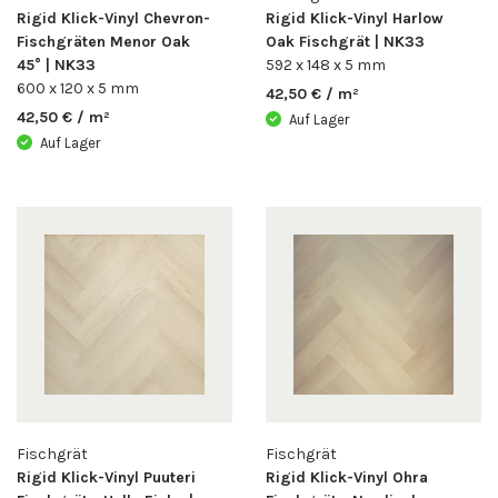
Rigid Klick-Vinyl Chevron-
Rigid Klick-Vinyl Harlow
Fischgräten Menor Oak
Oak Fischgrät | NK33
45° | NK33
592 x 148 x 5 mm
600 x 120 x 5 mm
42,50 € / m²
42,50 € / m²
Auf Lager
Auf Lager
Fischgrät
Fischgrät
Rigid Klick-Vinyl Puuteri
Rigid Klick-Vinyl Ohra