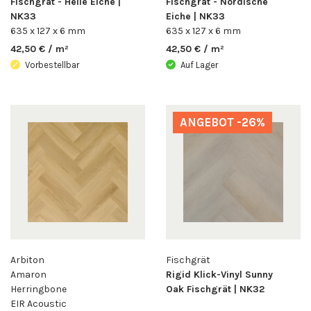
Fischgrät - Helle Eiche |
Fischgrät - Nordische
NK33
Eiche | NK33
635 x 127 x 6 mm
635 x 127 x 6 mm
42,50 € / m²
42,50 € / m²
Vorbestellbar
Auf Lager
ANGEBOT -26%
Arbiton
Fischgrät
Amaron
Rigid Klick-Vinyl Sunny
Herringbone
Oak Fischgrät | NK32
EIR Acoustic